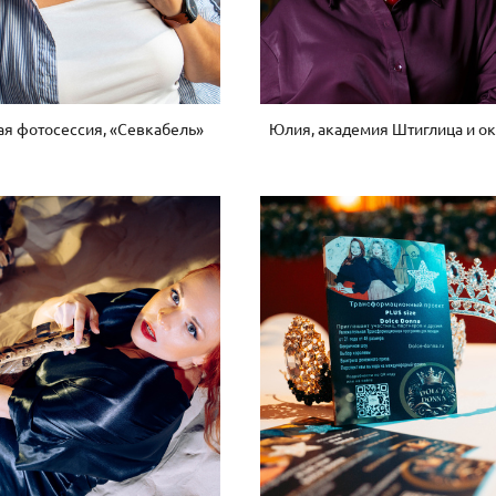
ая фотосессия, «Севкабель»
Юлия, академия Штиглица и о