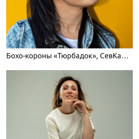
Бохо-короны «Тюрбадок», СевКабель