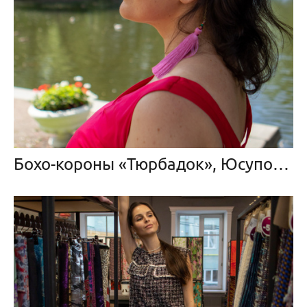
Бохо-короны «Тюрбадок», Юсуповский Сад