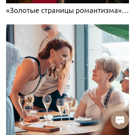
«Золотые страницы романтизма», Большой Итальянский просвет Эрмитажа